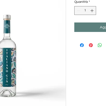
Quantità
*
Agg